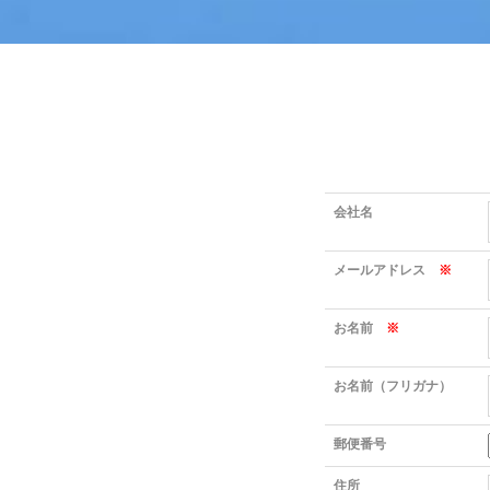
会社名
メールアドレス
※
お名前
※
お名前（フリガナ）
郵便番号
住所